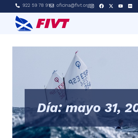
922 59 78 91
oficina@fivt.org
Día: mayo 31, 2