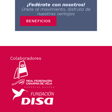
¡Fedérate con nosotros!
Únete al movimiento, disfruta de
nuestras ventajas
BENEFICIOS
Colaboradores