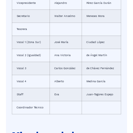
Vicepresidente
Alejandro
Pérez García Durán
Secretario
Walter Anselmo
Meneses Mora
Tesorera
Vocal 1 (Zona Sur)
José María
Ciudad López
Vocal 2 (Igualdad)
Ana Victoria
de Ángel Martín
Vocal 3
Carlos González
de Chávez Fernández
Vocal 4
Alberto
Medina García
Staff
Eva
Juan-Togores Espejo
Coordinador Técnico