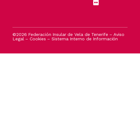
©2026 Federación Insular de Vela de Tenerife –
Aviso
Legal
–
Cookies
–
Sistema Interno de Información