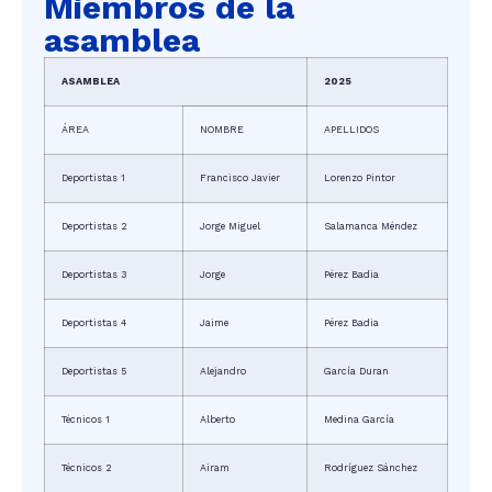
Miembros de la
asamblea
ASAMBLEA
2025
ÁREA
NOMBRE
APELLIDOS
Deportistas 1
Francisco Javier
Lorenzo Pintor
Deportistas 2
Jorge Miguel
Salamanca Méndez
Deportistas 3
Jorge
Pérez Badia
Deportistas 4
Jaime
Pérez Badia
Deportistas 5
Alejandro
García Duran
Técnicos 1
Alberto
Medina García
Técnicos 2
Airam
Rodríguez Sánchez