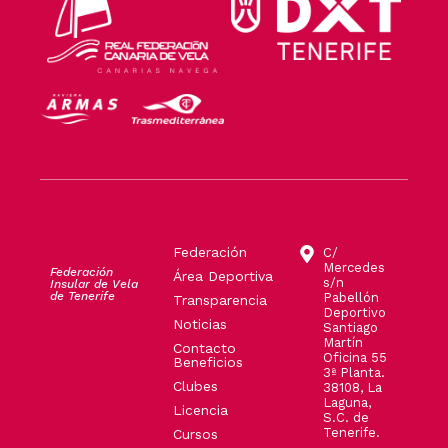
Federación
C/
Mercedes
Federación
Área Deportiva
s/n
Insular de Vela
de Tenerife
Pabellón
Transparencia
Deportivo
Noticias
Santiago
Martín
Contacto
Oficina 55
Beneficios
3ª Planta.
Clubes
38108, La
Laguna,
Licencia
S.C. de
Tenerife.
Cursos