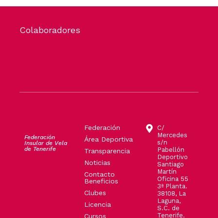
Colaboradores
Federación
C/
Mercedes
Federación
Área Deportiva
s/n
Insular de Vela
de Tenerife
Pabellón
Transparencia
Deportivo
Noticias
Santiago
Martín
Contacto
Oficina 55
Beneficios
3ª Planta.
Clubes
38108, La
Laguna,
Licencia
S.C. de
Tenerife.
Cursos