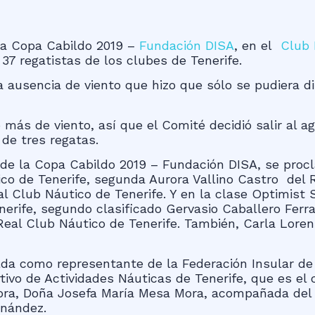
 la Copa Cabildo 2019 –
Fundación DISA
, en el
Club D
 37 regatistas de los clubes de Tenerife.
a ausencia de viento que hizo que sólo se pudiera d
ás de viento, así que el Comité decidió salir al agu
de tres regatas.
a de la Copa Cabildo 2019 – Fundación DISA, se pr
co de Tenerife, segunda Aurora Vallino Castro del R
 Club Náutico de Tenerife. Y en la clase Optimis
erife, segundo clasificado Gervasio Caballero Ferraz
eal Club Náutico de Tenerife. También, Carla Lorenzo
lda como representante de la Federación Insular de
ivo de Actividades Náuticas de Tenerife, que es el 
ora, Doña Josefa María Mesa Mora, acompañada del 
rnández.