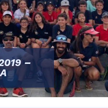
2019 –
SA