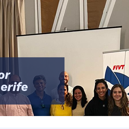
or
erife