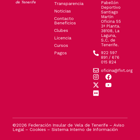
de Tenerife
Pabellón
Transparencia
Deportivo
Noticias
Santiago
Martín
Contacto
Oficina 55
Beneficios
3ª Planta.
Clubes
38108, La
Laguna,
Licencia
S.C. de
Tenerife.
Cursos
Pagos
922 597
891 / 676
015 824
oficina@fivt.org
©2026 Federación Insular de Vela de Tenerife –
Aviso
Legal
–
Cookies
–
Sistema Interno de Información