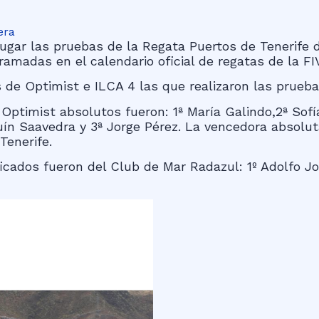
era
gar las pruebas de la Regata Puertos de Tenerife d
ramadas en el calendario oficial de regatas de la FI
 de Optimist e ILCA 4 las que realizaron las prueba
e Optimist absolutos fueron: 1ª María Galindo,2ª So
quín Saavedra y 3ª Jorge Pérez. La vencedora absolu
Tenerife.
ficados fueron del Club de Mar Radazul: 1º Adolfo J