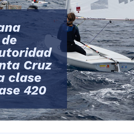
mana
 de
Autoridad
nta Cruz
a clase
lase 420