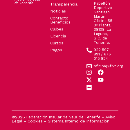
de Tenerife
Pabellón
Transparencia
Deportivo
Noticias
Santiago
Martín
Contacto
Oficina 55
Beneficios
3ª Planta.
Clubes
38108, La
Laguna,
Licencia
S.C. de
Tenerife.
Cursos
Pagos
922 597
891 / 676
015 824
oficina@fivt.org
©2026 Federación Insular de Vela de Tenerife –
Aviso
Legal
–
Cookies
–
Sistema Interno de Información