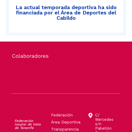
La actual temporada deportiva ha sido
financiada por el Área de Deportes del
Cabildo
Colaboradores
Federación
C/
Mercedes
Federación
Área Deportiva
s/n
Insular de Vela
de Tenerife
Pabellón
Transparencia