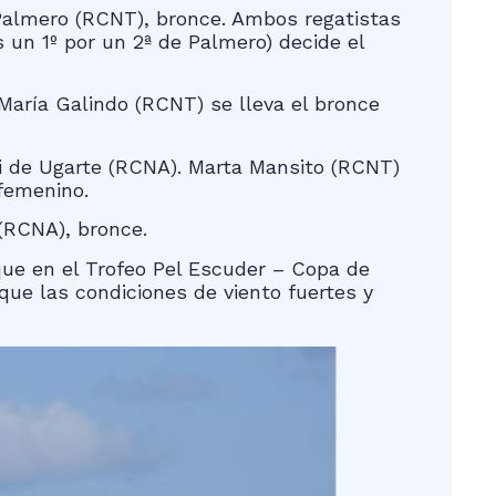
Palmero (RCNT), bronce. Ambos regatistas
 un 1º por un 2ª de Palmero) decide el
 María Galindo (RCNT) se lleva el bronce
ai de Ugarte (RCNA). Marta Mansito (RCNT)
 femenino.
 (RCNA), bronce.
 que en el Trofeo Pel Escuder – Copa de
que las condiciones de viento fuertes y