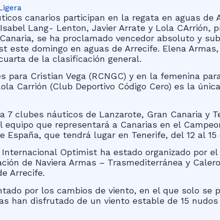
Ligera
icos canarios participan en la regata en aguas de A
Isabel Lang- Lenton, Javier Arrate y Lola CArrión, p
Canaria, se ha proclamado vencedor absoluto y sub 
st este domingo en aguas de Arrecife. Elena Armas, 
uarta de la clasificación general.
 es para Cristian Vega (RCNGC) y en la femenina pa
la Carrión (Club Deportivo Código Cero) es la única
a 7 clubes náuticos de Lanzarote, Gran Canaria y Te
del equipo que representará a Canarias en el Campe
España, que tendrá lugar en Tenerife, del 12 al 15
 Internacional Optimist ha estado organizado por el 
ación de Naviera Armas – Trasmediterránea y Calero 
e Arrecife.
entado por los cambios de viento, en el que solo s
tas han disfrutado de un viento estable de 15 nudos