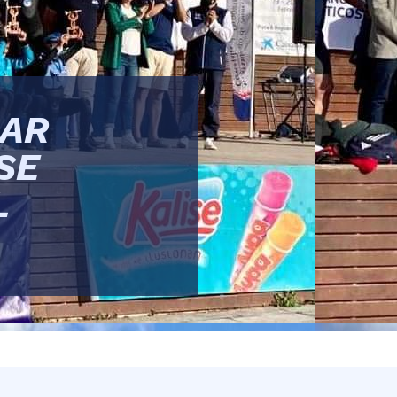
SAR
SE
L